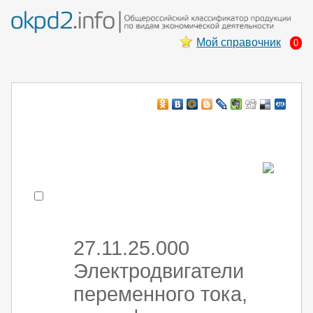
Мой справочник
0
Например:
монтаж хоЛод обор
- поиск по коду или части кода
27.11.25.000
Электродвигатели
переменного тока,