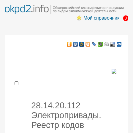
Мой справочник
0
Например:
монтаж хоЛод обор
- поиск по коду или части кода
28.14.20.112
Электропривады.
Реестр кодов