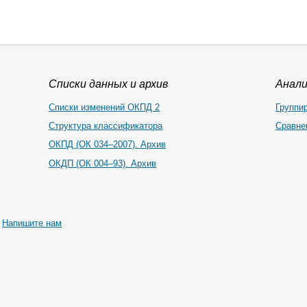
Списки данных и архив
Анал
Списки изменений ОКПД 2
Группи
Структура классификатора
Сравне
ОКПД (ОК 034–2007). Архив
ОКДП (ОК 004–93). Архив
|
Напишите нам