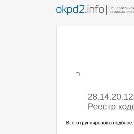
Например:
монтаж хоЛод
- поиск по коду или час
28.14.20.1
Реестр код
Всего группировок в подборе: