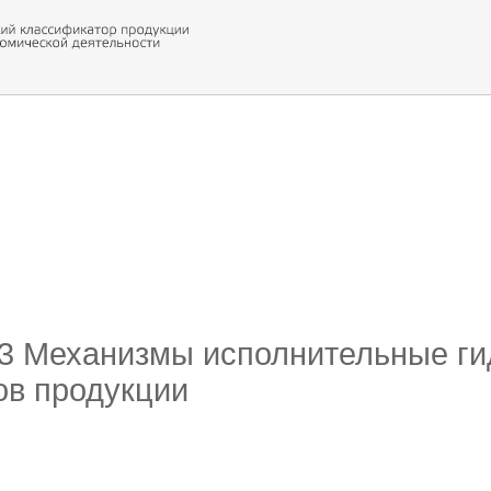
 обор
ти кода
23 Механизмы исполнительные ги
ов продукции