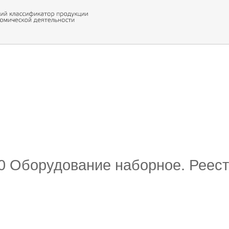
 обор
ти кода
10 Оборудование наборное. Реест