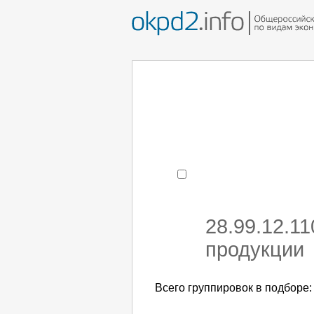
Например:
монтаж хоЛод
- поиск по коду или час
28.99.12.1
продукции
Всего группировок в подборе: