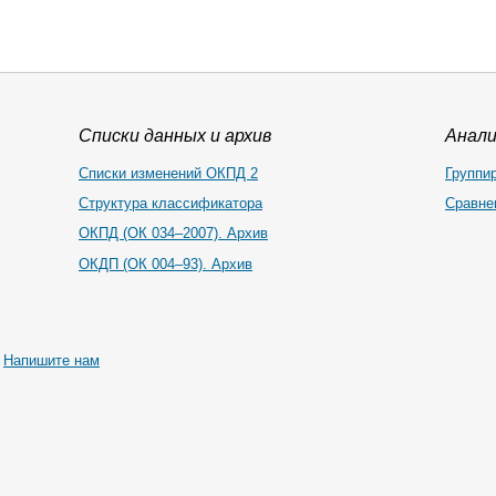
Списки данных и архив
Анал
Списки изменений ОКПД 2
Группи
Структура классификатора
Сравне
ОКПД (ОК 034–2007). Архив
ОКДП (ОК 004–93). Архив
|
Напишите нам