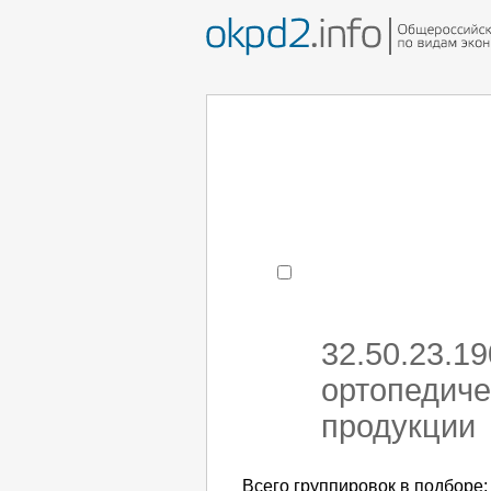
Например:
монтаж хоЛод
- поиск по коду или час
32.50.23.1
ортопедиче
продукции
Всего группировок в подборе: