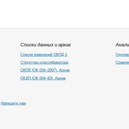
Списки данных и архив
Анал
Списки изменений ОКПД 2
Группи
Структура классификатора
Сравне
ОКПД (ОК 034–2007). Архив
ОКДП (ОК 004–93). Архив
|
Напишите нам