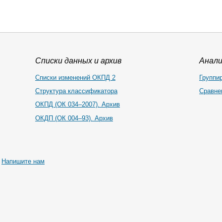
Списки данных и архив
Анал
Списки изменений ОКПД 2
Группи
Структура классификатора
Сравне
ОКПД (ОК 034–2007). Архив
ОКДП (ОК 004–93). Архив
|
Напишите нам