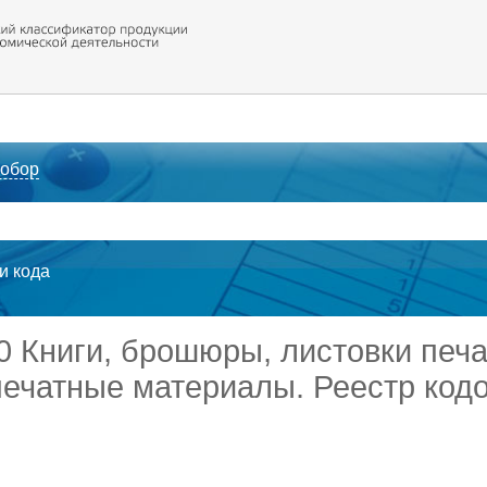
 обор
ти кода
00 Книги, брошюры, листовки печ
ечатные материалы. Реестр код