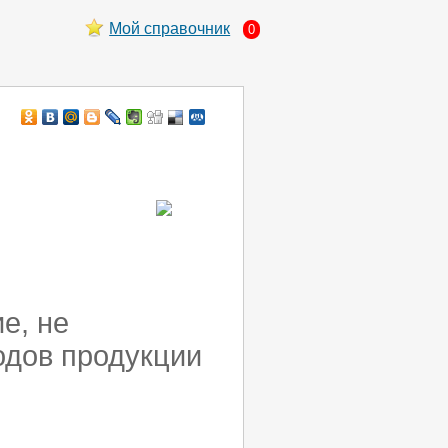
Мой справочник
0
е, не
одов продукции