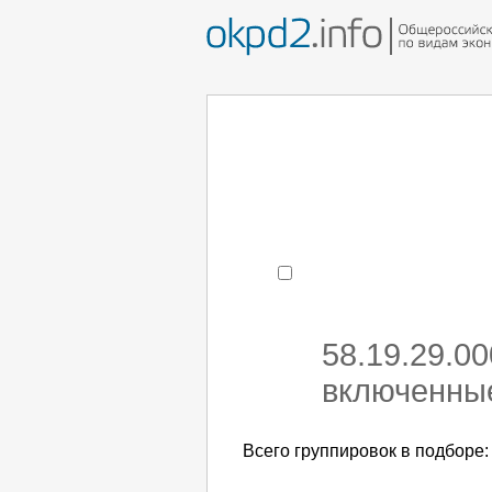
Например:
монтаж хоЛод
- поиск по коду или час
58.19.29.0
включенные
Всего группировок в подборе: