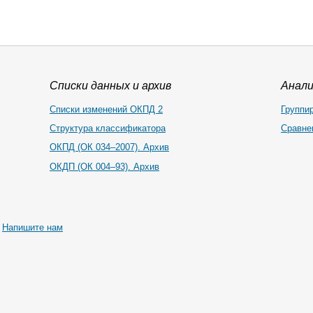
Списки данных и архив
Анал
Списки изменений ОКПД 2
Группи
Структура классификатора
Сравне
ОКПД (ОК 034–2007). Архив
ОКДП (ОК 004–93). Архив
|
Напишите нам