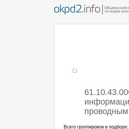
Например:
монтаж хоЛод
- поиск по коду или час
61.10.43.0
информаци
проводным 
Всего группировок в подборе: