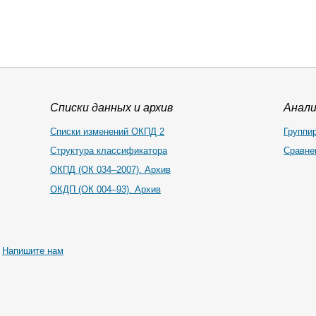
Списки данных и архив
Анал
Списки изменений ОКПД 2
Группи
Структура классификатора
Сравне
ОКПД (ОК 034–2007). Архив
ОКДП (ОК 004–93). Архив
|
Напишите нам