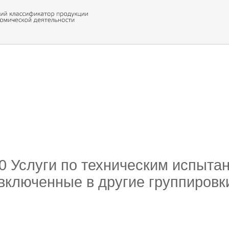
 обор
ти кода
90 Услуги по техническим испыта
 включенные в другие группировк