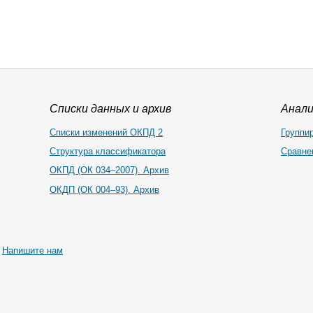
Списки данных и архив
Анал
Списки изменений ОКПД 2
Группи
Структура классификатора
Сравне
ОКПД (ОК 034–2007). Архив
ОКДП (ОК 004–93). Архив
|
Напишите нам