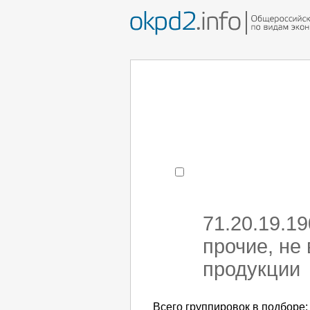
Например:
монтаж хоЛод
- поиск по коду или час
71.20.19.1
прочие, не
продукции
Всего группировок в подборе: