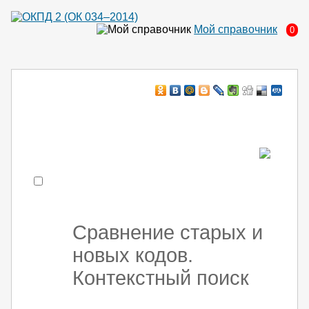
Мой справочник
0
Например:
монтаж хоЛод обор
- поиск по коду или части кода
Сравнение старых и
новых кодов.
Контекстный поиск