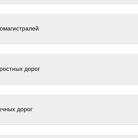
томагистралей
ростных дорог
ычных дорог