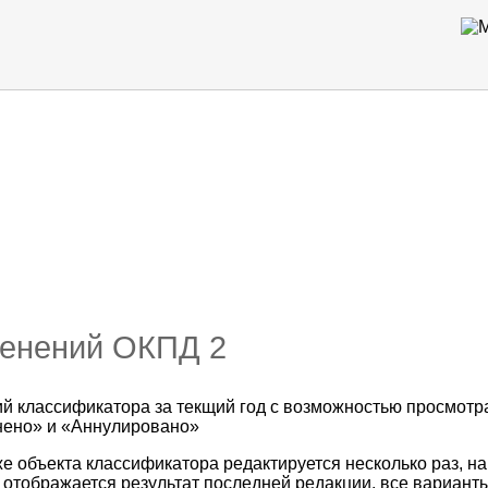
 оборуд
ти кода
менений ОКПД 2
й классификатора за текщий год с возможностью просмотр
нено» и «Аннулировано»
же объекта классификатора редактируется несколько раз, н
отображается результат последней редакции, все варианты