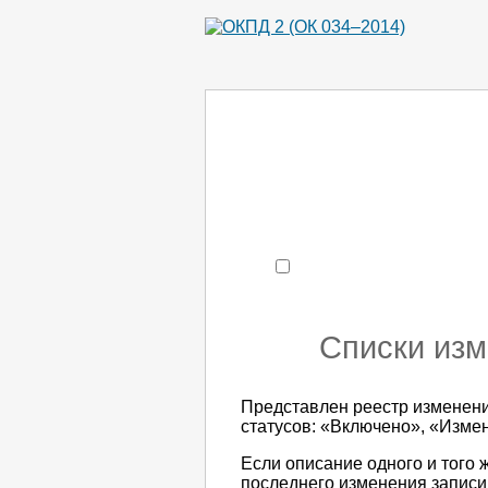
Например:
монтаж ХоЛод
- поиск по коду или час
Списки из
Представлен реестр изменени
статусов: «Включено», «Изме
Если описание одного и того 
последнего изменения записи 