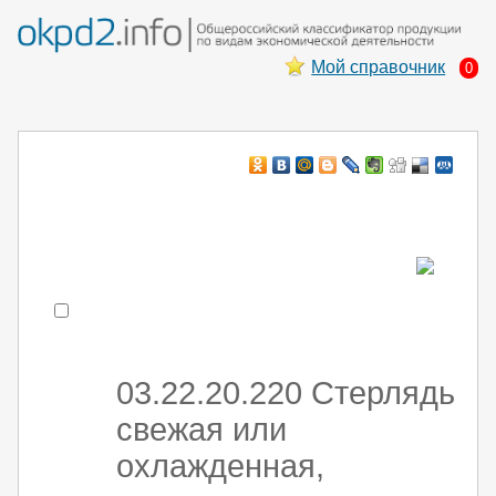
Мой справочник
0
Например:
монтаж хоЛод обор
- поиск по коду или части кода
03.22.20.220 Стерлядь
свежая или
охлажденная,