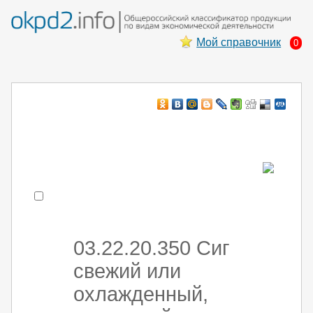
Мой справочник
0
Например:
монтаж хоЛод обор
- поиск по коду или части кода
03.22.20.350 Сиг
свежий или
охлажденный,