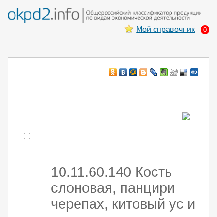
Мой справочник
0
Например:
монтаж хоЛод обор
- поиск по коду или части кода
10.11.60.140 Кость
слоновая, панцири
черепах, китовый ус и