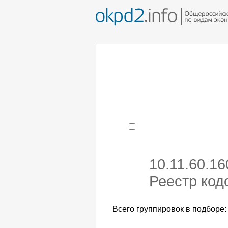
Например:
монтаж хоЛод
- поиск по коду или час
10.11.60.1
Реестр код
Всего группировок в подборе: