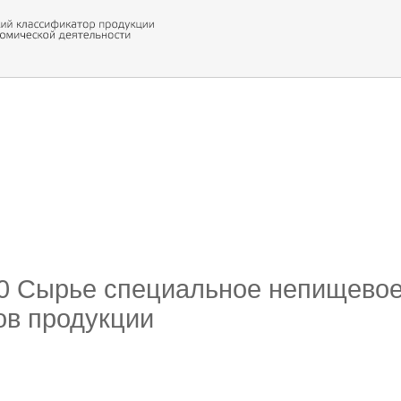
 обор
ти кода
60 Сырье специальное непищевое
ов продукции