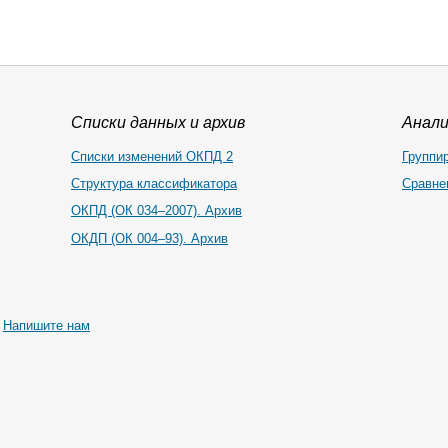
Списки данных и архив
Анал
Списки изменений ОКПД 2
Группи
Структура классификатора
Сравне
ОКПД (ОК 034–2007). Архив
ОКДП (ОК 004–93). Архив
|
Напишите нам