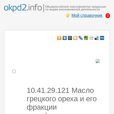
Мой справочник
0
Например:
монтаж хоЛод обор
- поиск по коду или части кода
10.41.29.121 Масло
грецкого ореха и его
фракции