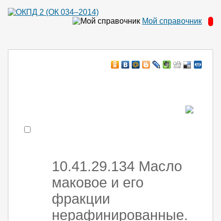
Мой справочник
Например:
монтаж хоЛод обор
- поиск по коду или части кода
10.41.29.134 Масло
маковое и его
фракции
нерафинированные.