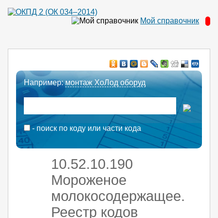
Мой справочник
Например:
монтаж ХоЛод оборуд
- поиск по коду или части кода
10.52.10.190
Мороженое
молокосодержащее.
Реестр кодов