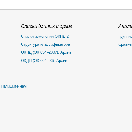
Списки данных и архив
Анал
Списки изменений ОКПД 2
Группи
Структура классификатора
Сравне
ОКПД (ОК 034–2007). Архив
ОКДП (ОК 004–93). Архив
|
Напишите нам