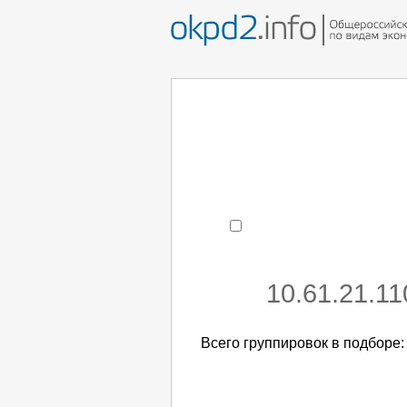
Например:
монтаж хоЛод
- поиск по коду или час
10.61.21.1
Всего группировок в подборе: