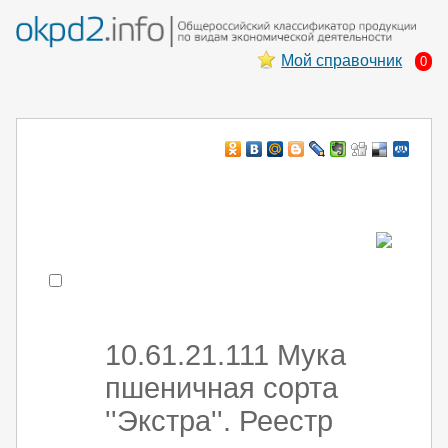
Мой справочник
0
Например:
монтаж хоЛод обор
- поиск по коду или части кода
10.61.21.111 Мука
пшеничная сорта
''Экстра''. Реестр