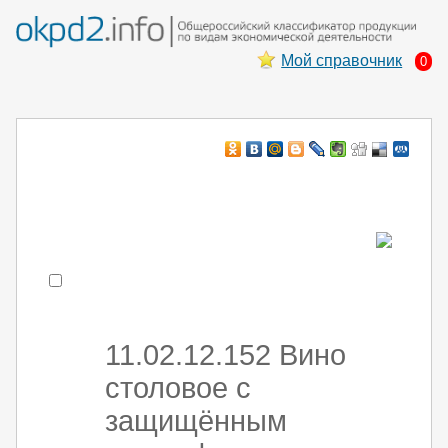
Мой справочник
0
Например:
монтаж хоЛод обор
- поиск по коду или части кода
11.02.12.152 Вино
столовое с
защищённым