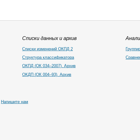
Списки данных и архив
Анал
Списки изменений ОКПД 2
Группи
Структура классификатора
Сравне
ОКПД (ОК 034–2007). Архив
ОКДП (ОК 004–93). Архив
|
Напишите нам