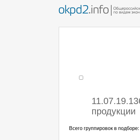
Например:
монтаж хоЛод
- поиск по коду или час
11.07.19.1
продукции
Всего группировок в подборе: