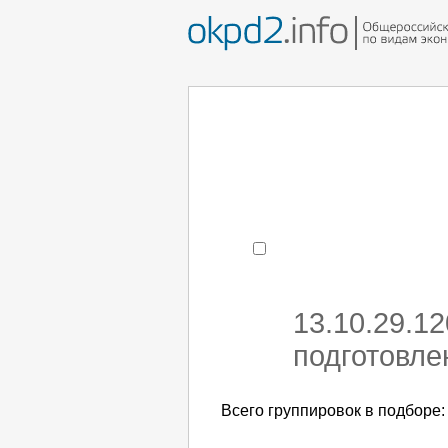
Например:
монтаж хоЛод
- поиск по коду или час
13.10.29.1
подготовле
Всего группировок в подборе: