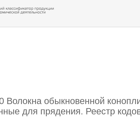
 обор
ти кода
20 Волокна обыкновенной конопли
нные для прядения. Реестр кодо