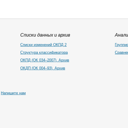
Списки данных и архив
Анал
Списки изменений ОКПД 2
Группи
Структура классификатора
Сравне
ОКПД (ОК 034–2007). Архив
ОКДП (ОК 004–93). Архив
|
Напишите нам