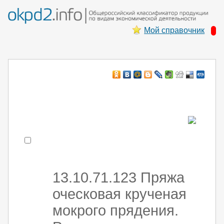
Мой справочник
Например:
монтаж ХоЛод оборуд
- поиск по коду или части кода
13.10.71.123 Пряжа
оческовая крученая
мокрого прядения.