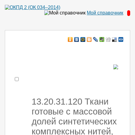
Мой справочник
Например:
монтаж ХоЛод оборуд
- поиск по коду или части кода
13.20.31.120 Ткани
готовые с массовой
долей синтетических
комплексных нитей,