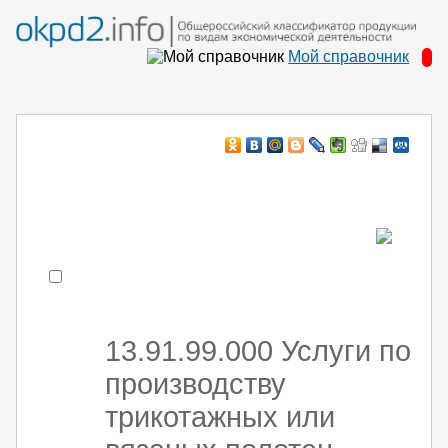
Мой справочник
Например:
монтаж ХоЛод оборуд
- поиск по коду или части кода
13.91.99.000 Услуги по
производству
трикотажных или