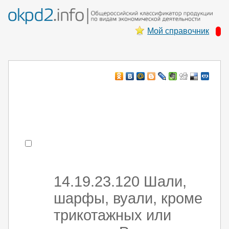
Мой справочник
Например:
монтаж ХоЛод оборуд
- поиск по коду или части кода
14.19.23.120 Шали,
шарфы, вуали, кроме
трикотажных или