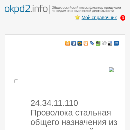
Мой справочник
0
Например:
монтаж хоЛод обор
- поиск по коду или части кода
24.34.11.110
Проволока стальная
общего назначения из