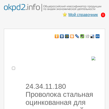
Мой справочник
0
Например:
монтаж хоЛод обор
- поиск по коду или части кода
24.34.11.180
Проволока стальная
оцинкованная для