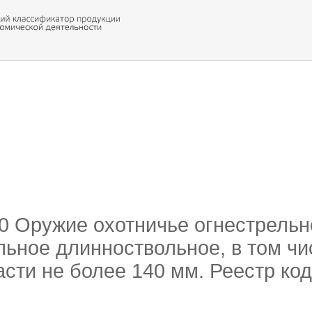
 обор
ти кода
20 Оружие охотничье огнестрельн
льное длинноствольное, в том чи
асти не более 140 мм. Реестр ко