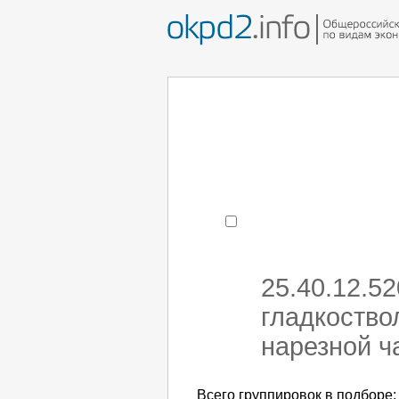
Например:
монтаж хоЛод
- поиск по коду или час
25.40.12.5
гладкоство
нарезной ч
Всего группировок в подборе: