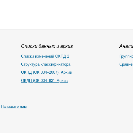
Списки данных и архив
Анал
Списки изменений ОКПД 2
Группи
Структура классификатора
Сравне
ОКПД (ОК 034–2007). Архив
ОКДП (ОК 004–93). Архив
|
Напишите нам