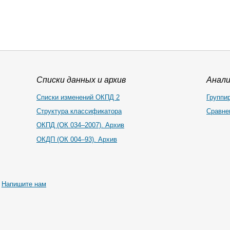
Списки данных и архив
Анал
Списки изменений ОКПД 2
Группи
Структура классификатора
Сравне
ОКПД (ОК 034–2007). Архив
ОКДП (ОК 004–93). Архив
|
Напишите нам