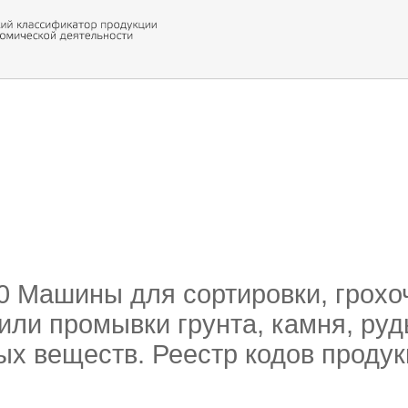
 обор
ти кода
10 Машины для сортировки, грохо
или промывки грунта, камня, руд
х веществ. Реестр кодов проду