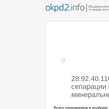
Например:
монтаж хоЛод
- поиск по коду или час
28.92.40.1
сепарации 
минеральны
Всего группировок в подборе: