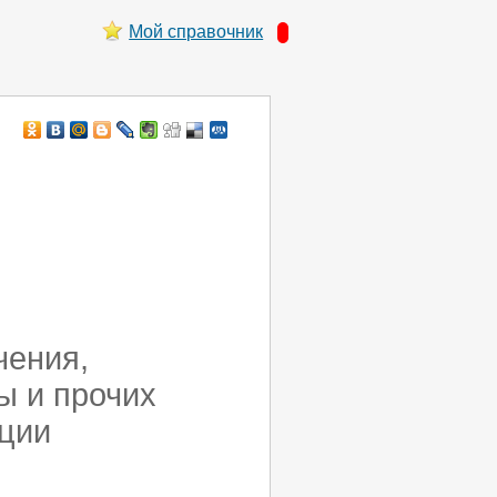
Мой справочник
чения,
ы и прочих
кции