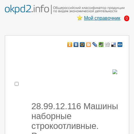
Мой справочник
0
Например:
монтаж хоЛод обор
- поиск по коду или части кода
28.99.12.116 Машины
наборные
строкоотливные.