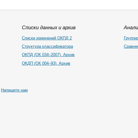
Списки данных и архив
Анал
Списки изменений ОКПД 2
Группи
Структура классификатора
Сравне
ОКПД (ОК 034–2007). Архив
ОКДП (ОК 004–93). Архив
|
Напишите нам