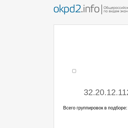
Например:
монтаж хоЛод
- поиск по коду или час
32.20.12.1
Всего группировок в подборе: