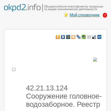
Мой справочник
0
Например:
монтаж хоЛод обор
- поиск по коду или части кода
42.21.13.124
Сооружение головное-
водозаборное. Реестр