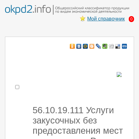
Мой справочник
0
Например:
монтаж хоЛод обор
- поиск по коду или части кода
56.10.19.111 Услуги
закусочных без
предоставления мест