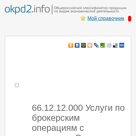
Мой справочник
Например:
монтаж хоЛод обор
- поиск по коду или части кода
66.12.12.000 Услуги по
брокерским
операциям с